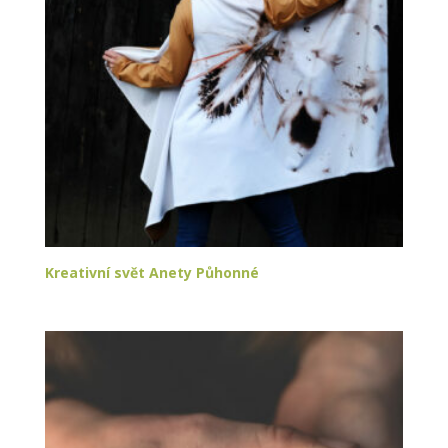
Kreativní svět Anety Půhonné