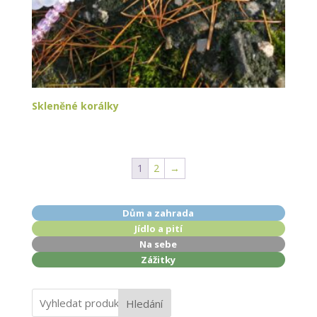
Skleněné korálky
1
2
→
Dům a zahrada
Jídlo a pití
Na sebe
Zážitky
Hledání