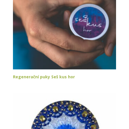
Regenerační puky Seš kus hor