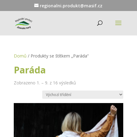
regionalni.produkt@masif.cz
Domů
/ Produkty se štítkem „Paráda“
Paráda
Zobrazeno 1. – 9. z 16 výsledků