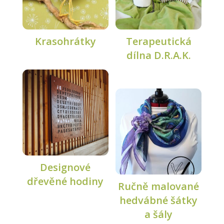
Krasohrátky
Terapeutická
dílna D.R.A.K.
Designové
dřevěné hodiny
Ručně malované
hedvábné šátky
a šály