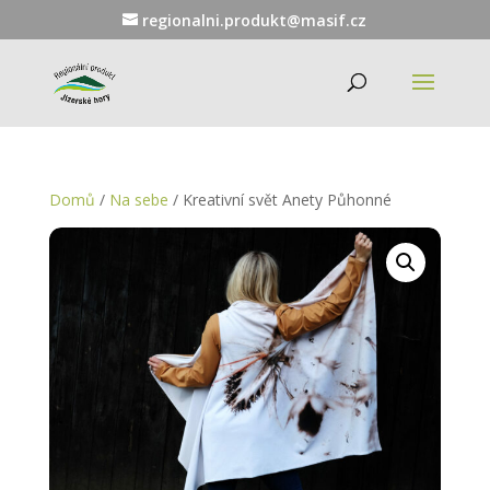
regionalni.produkt@masif.cz
Domů
/
Na sebe
/ Kreativní svět Anety Půhonné