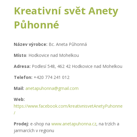
Kreativní svět Anety
Půhonné
Název výrobce:
Bc. Aneta Půhonná
Místo
: Hodkovice nad Mohelkou
Adresa:
Podlesí 548, 462 42 Hodkovice nad Mohelkou
Telefon:
+420 774 241 012
Mail:
anetapuhonna@gmail.com
Web:
https://www.facebook.com/kreativnisvetAnetyPuhonne
/
Prodej:
e-shop na
www.anetapuhonna.cz
, na trzích a
jarmarcích v regionu