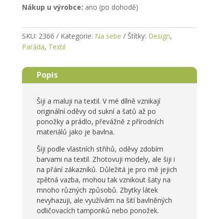
Nákup u výrobce:
ano (po dohodě)
SKU:
2366
Kategorie:
Na sebe
Štítky:
Design
,
Paráda
,
Textil
Popis
Šiji a maluji na textil. V mé dílně vznikají
originální oděvy od sukní a šatů až po
ponožky a prádlo, převážně z přírodních
materiálů jako je bavlna.
Šiji podle vlastních střihů, oděvy zdobím
barvami na textil. Zhotovuji modely, ale šiji i
na přání zákazníků. Důležitá je pro mě jejich
zpětná vazba, mohou tak vznikout šaty na
mnoho různých způsobů. Zbytky látek
nevyhazuji, ale využívám na šití bavlněných
odličovacích tamponků nebo ponožek.