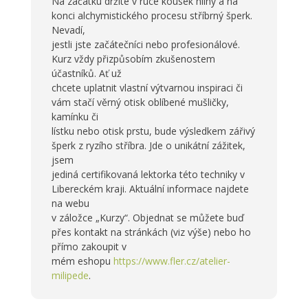
Na začátku držíte v ruce kousek hlíny a na
konci alchymistického procesu stříbrný šperk.
Nevadí,
jestli jste začátečníci nebo profesionálové.
Kurz vždy přizpůsobím zkušenostem
účastníků. Ať už
chcete uplatnit vlastní výtvarnou inspiraci či
vám stačí věrný otisk oblíbené mušličky,
kamínku či
lístku nebo otisk prstu, bude výsledkem zářivý
šperk z ryzího stříbra. Jde o unikátní zážitek,
jsem
jediná certifikovaná lektorka této techniky v
Libereckém kraji. Aktuální informace najdete
na webu
v záložce „Kurzy“. Objednat se můžete buď
přes kontakt na stránkách (viz výše) nebo ho
přímo zakoupit v
mém eshopu
https://www.fler.cz/atelier-
milipede
.