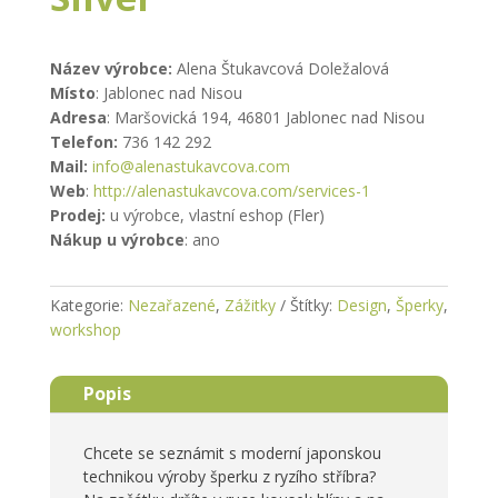
Název výrobce:
Alena Štukavcová Doležalová
Místo
: Jablonec nad Nisou
Adresa
: Maršovická 194, 46801 Jablonec nad Nisou
Telefon:
736 142 292
Mail:
info@alenastukavcova.com
Web
:
http://alenastukavcova.com/
services-1
Prodej:
u výrobce, vlastní eshop (Fler)
Nákup u výrobce
: ano
Kategorie:
Nezařazené
,
Zážitky
Štítky:
Design
,
Šperky
,
workshop
Popis
Chcete se seznámit s moderní japonskou
technikou výroby šperku z ryzího stříbra?