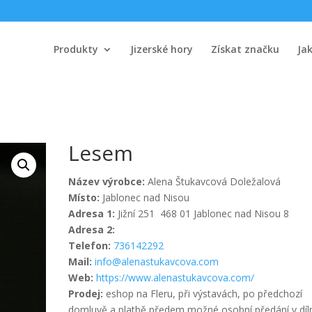
Produkty
Jizerské hory
Získat značku
Ja
Lesem
Název výrobce:
Alena Štukavcová Doležalová
Místo:
Jablonec nad Nisou
Adresa 1:
Jižní 251 468 01 Jablonec nad Nisou 8
Adresa 2:
Telefon:
736142292
Mail:
info@alenastukavcova.com
Web:
https://www.alenastukavcova.com/
Prodej:
eshop na Fleru, při výstavách, po předchozí
domluvě a platbě předem možné osobní předání v díl