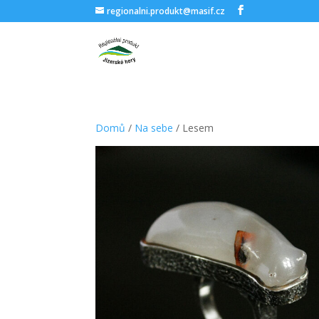
regionalni.produkt@masif.cz
Domů
/
Na sebe
/ Lesem