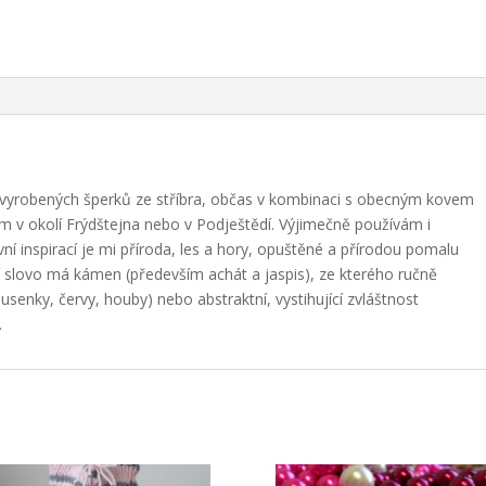
ě vyrobených šperků ze stříbra, občas v kombinaci s obecným kovem
m v okolí Frýdštejna nebo v Podještědí. Výjimečně používám i
í inspirací je mi příroda, les a hory, opuštěné a přírodou pomalu
ní slovo má kámen (především achát a jaspis), ze kterého ručně
usenky, červy, houby) nebo abstraktní, vystihující zvláštnost
.