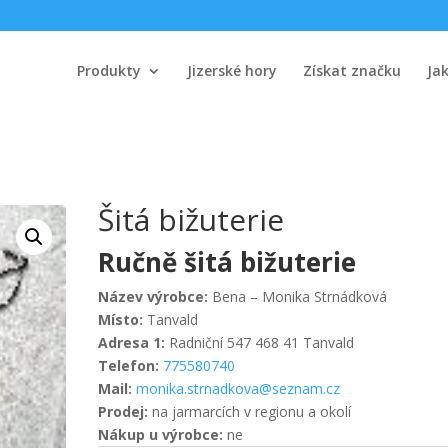
Produkty
Jizerské hory
Získat značku
Ja
Šitá bižuterie
Ručně šitá bižuterie
Název výrobce:
Bena – Monika Strnádková
Místo:
Tanvald
Adresa 1:
Radniční 547 468 41 Tanvald
Telefon:
775580740
Mail:
monika.strnadkova@seznam.cz
Prodej:
na jarmarcích v regionu a okolí
Nákup u výrobce:
ne