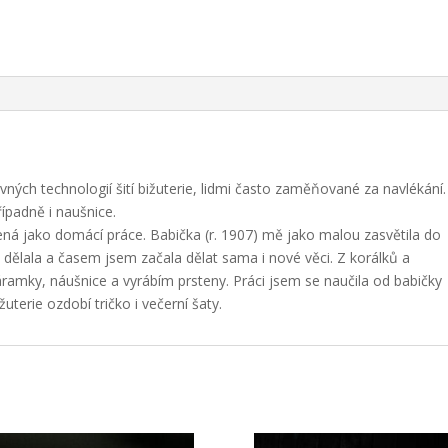
ných technologií šití bižuterie, lidmi často zaměňované za navlékání.
řípadně i naušnice.
řená jako domácí práce. Babička (r. 1907) mě jako malou zasvětila do
ci dělala a časem jsem začala dělat sama i nové věci. Z korálků a
áramky, náušnice a vyrábím prsteny. Práci jsem se naučila od babičky
terie ozdobí tričko i večerní šaty.