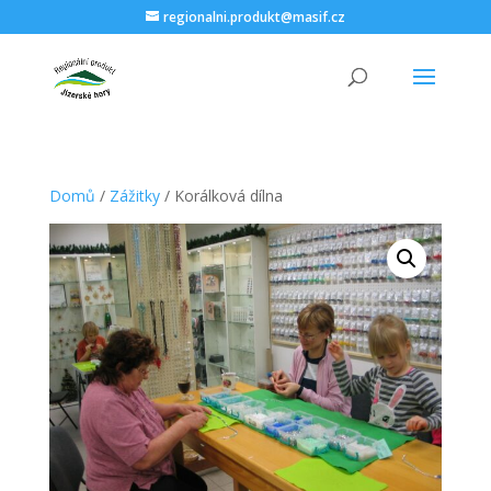
regionalni.produkt@masif.cz
Domů
/
Zážitky
/ Korálková dílna