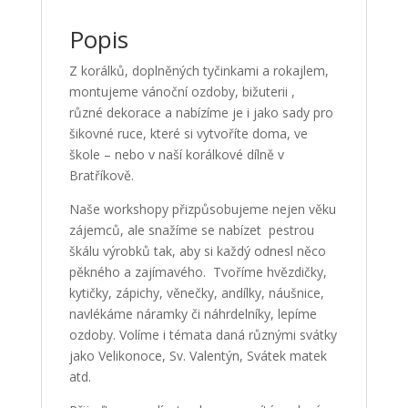
Popis
Z korálků, doplněných tyčinkami a rokajlem,
montujeme vánoční ozdoby, bižuterii ,
různé dekorace a nabízíme je i jako sady pro
šikovné ruce, které si vytvoříte doma, ve
škole – nebo v naší korálkové dílně v
Bratříkově.
Naše workshopy přizpůsobujeme nejen věku
zájemců, ale snažíme se nabízet pestrou
škálu výrobků tak, aby si každý odnesl něco
pěkného a zajímavého. Tvoříme hvězdičky,
kytičky, zápichy, věnečky, andílky, náušnice,
navlékáme náramky či náhrdelníky, lepíme
ozdoby. Volíme i témata daná různými svátky
jako Velikonoce, Sv. Valentýn, Svátek matek
atd.