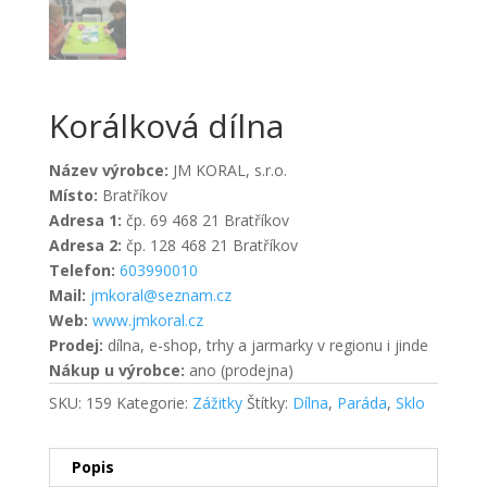
Korálková dílna
Název výrobce:
JM KORAL, s.r.o.
Místo:
Bratříkov
Adresa 1:
čp. 69 468 21 Bratříkov
Adresa 2:
čp. 128 468 21 Bratříkov
Telefon:
603990010
Mail:
jmkoral@seznam.cz
Web:
www.jmkoral.cz
Prodej:
dílna, e-shop, trhy a jarmarky v regionu i jinde
Nákup u výrobce:
ano (prodejna)
SKU:
159
Kategorie:
Zážitky
Štítky:
Dílna
,
Paráda
,
Sklo
Popis