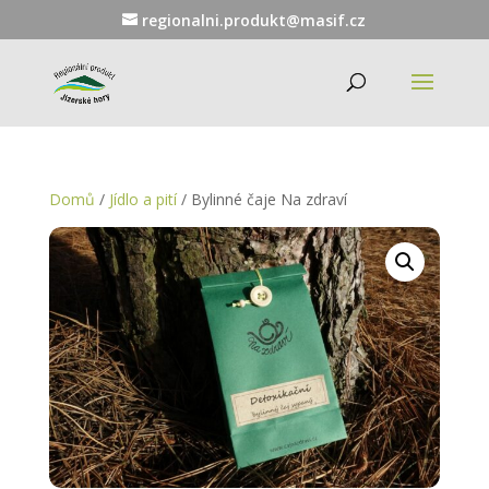
regionalni.produkt@masif.cz
Domů
/
Jídlo a pití
/ Bylinné čaje Na zdraví