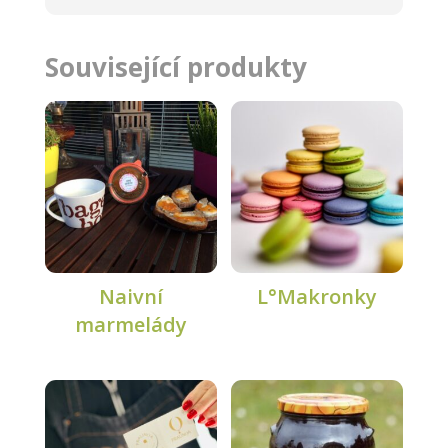
Související produkty
Naivní
L°Makronky
marmelády