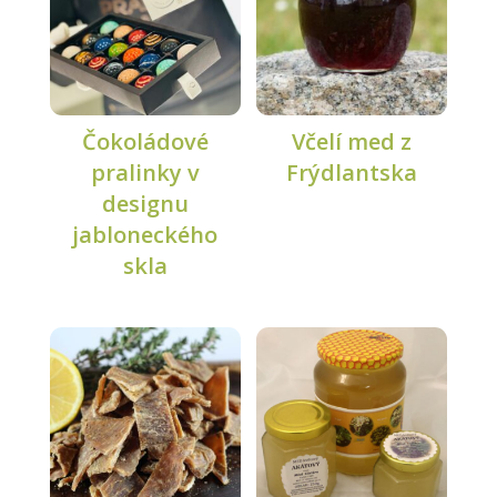
Čokoládové
Včelí med z
pralinky v
Frýdlantska
designu
jabloneckého
skla