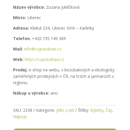
Název výrobce:
Zuzana Juklíčková
Místo:
Liberec
Adresa:
Klidná 234, Liberec XVIII – Karlinky
Telefon:
+420 735 149 389
Mail:
info@cajnazdravi.cz
Web:
https://cajnazdravi.cz
Prodej:
e-shop na webu, v bezobalových a ekologicky
zaměřených prodejnách v ČR, na trzích a jarmarcích v
regionu.
Nákup u výrobce:
ano
SKU:
2338
Kategorie:
Jídlo a pití
Štítky:
Bylinky
,
Čaj
,
Nápoje