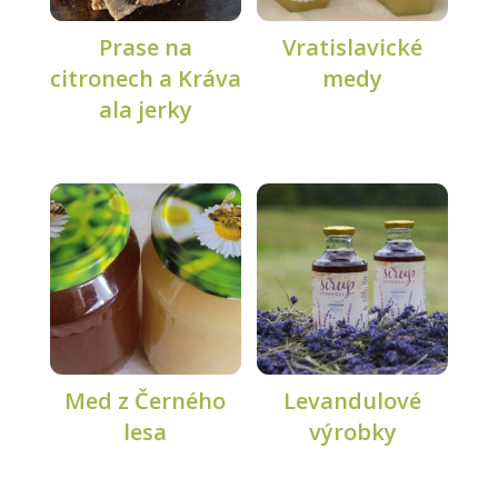
Prase na
Vratislavické
citronech a Kráva
medy
ala jerky
Med z Černého
Levandulové
lesa
výrobky