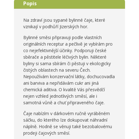
Popis
Na zdraví jsou sypané bylinné čaje, které
vznikají v podhůří Jizerských hor.
Bylinné směsi připravuji podle vlastních
originálních receptur a pečlivě je vybírám pro
co nejefektivnější účinky. Podporuji české
sběrače a pěstitele léčivých bylin. Některé
byliny si sama sbírám či pěstuji v ekologicky
čistých oblastech na severu Čech.
Nepoužívám konzervační látky, dochucovadla
ani barviva a nepřidávám cukr ani jiná
chemická aditiva. O kvalitě Vás přesvědčí
nejen vzhled jednotlivých směsí, ale i
samotná vůně a chuť připraveného čaje.
Čaje nabízím v dárkovém ručně vyráběném
sáčku, do kterého lze dokupovat náhradní
náplně. Hodně se věnuji také bezobalovému
prodeji čajových směsí.