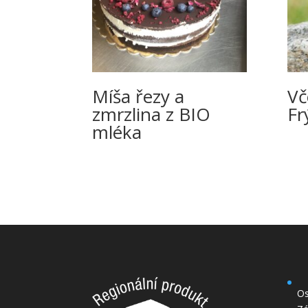
Míša řezy a
Vč
zmrzlina z BIO
Fr
mléka
Os