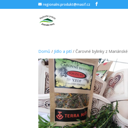
regionalni.produkt@masif.cz
Domů
/
Jídlo a pití
/ Čarovné bylinky z Mariánsk