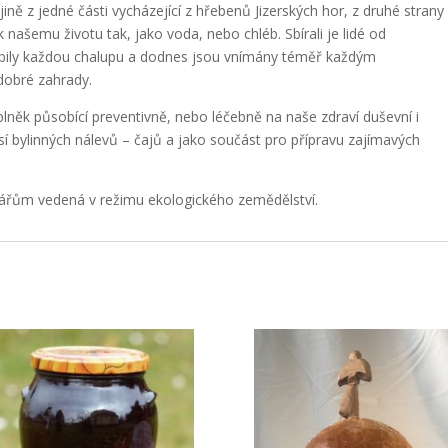
ině z jedné části vycházející z hřebenů Jizerských hor, z druhé strany
 k našemu životu tak, jako voda, nebo chléb. Sbírali je lidé od
obily každou chalupu a dodnes jsou vnímány téměř každým
dobré zahrady.
něk působící preventivně, nebo léčebně na naše zdraví duševní i
í bylinných nálevů – čajů a jako součást pro přípravu zajímavých
odářům vedená v režimu ekologického zemědělství.