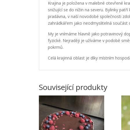
Krajina je položena v malebné otevřené kraj
snižující se do nížin na severu. Bylinky patří
pradávna, v naší novodobé společnosti zd
zahrádkářem jako neodmyslitelná součást 
My je vnímáme hlavně jako potravinový dopl
fyzické. Nejraději je užíváme v podobě směs
pokrmů.
Celá krajinná oblast je díky místním hosp
Související produkty