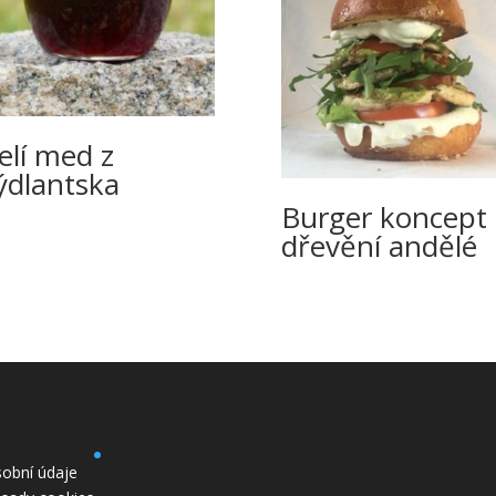
elí med z
ýdlantska
Burger koncept 
dřevění andělé
obní údaje