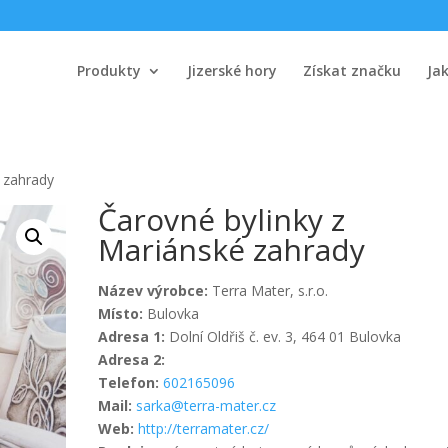
Produkty
Jizerské hory
Získat značku
Ja
é zahrady
Čarovné bylinky z
Mariánské zahrady
Název výrobce:
Terra Mater, s.r.o.
Místo:
Bulovka
Adresa 1:
Dolní Oldřiš č. ev. 3, 464 01 Bulovka
Adresa 2:
Telefon:
602165096
Mail:
sarka@terra-mater.cz
Web:
http://terramater.cz/