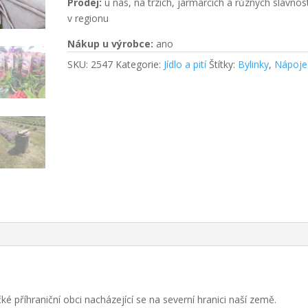
Prodej:
u nás, na trzích, jarmarcích a různých slavnos
v regionu
Nákup u výrobce:
ano
SKU:
2547
Kategorie:
Jídlo a pití
Štítky:
Bylinky
,
Nápoje
ké příhraniční obci nacházející se na severní hranici naší země.