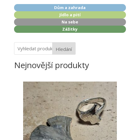
Dům a zahrada
Jídlo a pití
Na sebe
Zážitky
Hledání
Nejnovější produkty