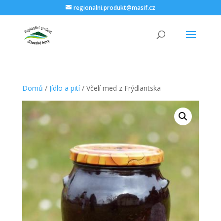
regionalni.produkt@masif.cz
Domů
/
Jídlo a pití
/ Včelí med z Frýdlantska