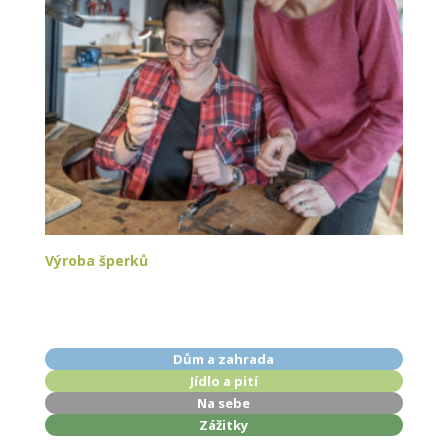
Výroba šperků
Dům a zahrada
Jídlo a pití
Na sebe
Zážitky