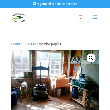
regionalni.produkt@masif.cz
Domů
/
Zážitky
/ Výroba papíru