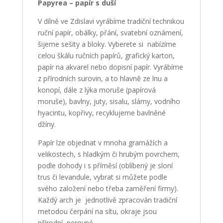
Papyrea – papír s duší
V dílně ve Zdislavi vyrábíme tradiční technikou
ruční papír, obálky, přání, svatební oznámení,
šijeme sešity a bloky. Vyberete si nabízíme
celou škálu ručních papírů, grafický karton,
papír na akvarel nebo dopisní papír. Vyrábíme
z přírodních surovin, a to hlavně ze lnu a
konopí, dále z lýka moruše (papírová
moruše), bavlny, juty, sisalu, slámy, vodního
hyacintu, kopřivy, recyklujeme bavlněné
džíny.
Papír lze objednat v mnoha gramážích a
velikostech, s hladkým či hrubým povrchem,
podle dohody i s příměsí (oblíbený je sloní
trus či levandule, vybrat si můžete podle
svého založení nebo třeba zaměření firmy).
Každý arch je jednotlivě zpracován tradiční
metodou čerpání na sítu, okraje jsou
přírodní, nerovné.