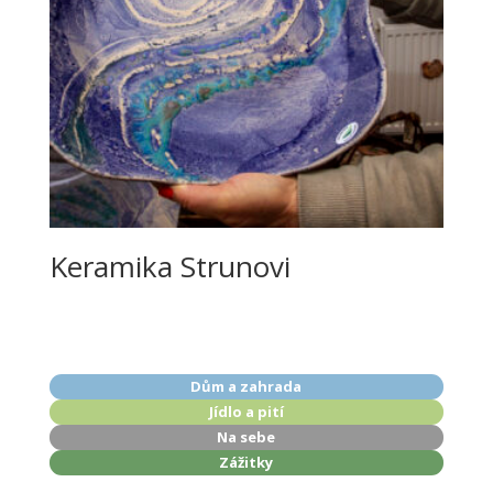
Keramika Strunovi
Dům a zahrada
Jídlo a pití
Na sebe
Zážitky