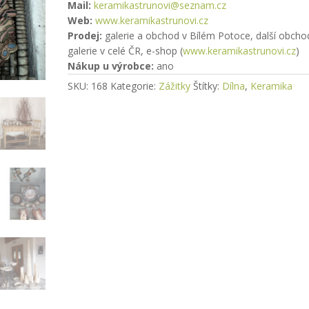
Mail:
keramikastrunovi@seznam.cz
Web:
www.keramikastrunovi.cz
Prodej:
galerie a obchod v Bílém Potoce, další obcho
galerie v celé ČR, e-shop (
www.keramikastrunovi.cz
)
Nákup u výrobce:
ano
SKU:
168
Kategorie:
Zážitky
Štítky:
Dílna
,
Keramika