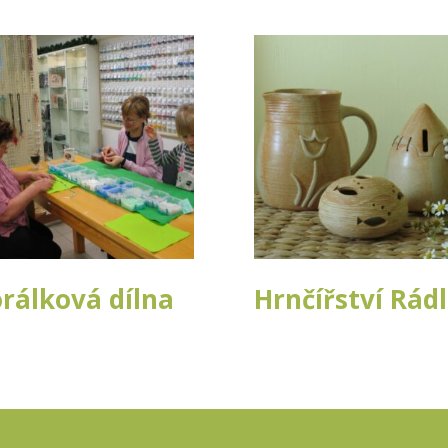
rálková dílna
Hrnčířství Rád