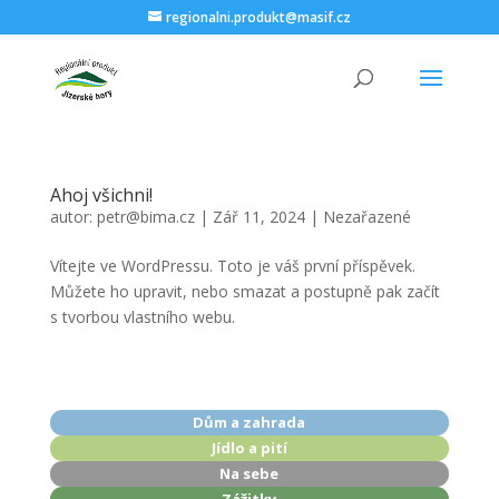
regionalni.produkt@masif.cz
Ahoj všichni!
autor:
petr@bima.cz
|
Zář 11, 2024
|
Nezařazené
Vítejte ve WordPressu. Toto je váš první příspěvek.
Můžete ho upravit, nebo smazat a postupně pak začít
s tvorbou vlastního webu.
Dům a zahrada
Jídlo a pití
Na sebe