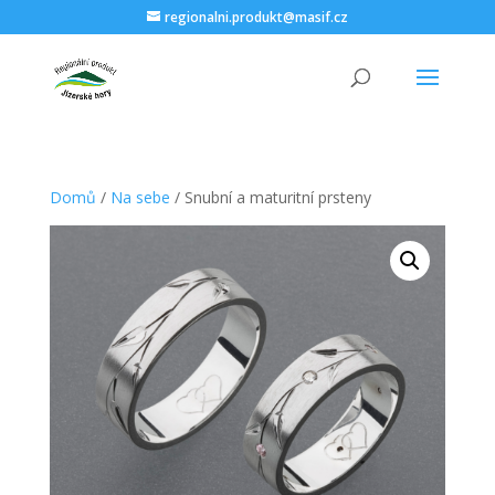
regionalni.produkt@masif.cz
Domů
/
Na sebe
/ Snubní a maturitní prsteny