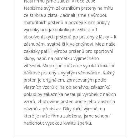
Naši firmu jsme založili v roce 2006.
Nabízíme svým zákazníkům prsteny na míru
ze stříbra a zlata. Začínali jsme s výrobou
maturitních prstenů a později k nim přibyly
výrobky pro jakoukoliv příležitost od
absolventských prstenů po prsteny z lásky – k
zásnubám, svatbě či k Valentýnovi. Mezi naše
zakázky patří i výroba prstenů pro sportovní
kluby, např. na památku výjimečného
vítězství. Mimo jiné můžeme vyrobit i luxusní
dárkové prsteny s vyrytým věnováním. Každý
prsten je originálem, zpracovaným podle
vlastních vzorů či na objednávku zákazníků:
pokud by zákazníka nezaujal výrobek z našich
vzorů, zhotovíme prsten podle jeho vlastních
návrhů a představ. Díky ruční výrobě, na
které je naše firma založena, jsme schopni
nabídnout vysokou kvalitu šperku.