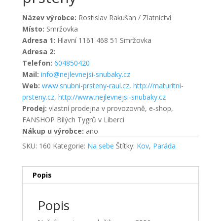
Název výrobce:
Rostislav Rakušan / Zlatnictví
Místo:
Smržovka
Adresa 1:
Hlavní 1161 468 51 Smržovka
Adresa 2:
Telefon:
604850420
Mail:
info@nejlevnejsi-snubaky.cz
Web:
www.snubni-prsteny-raul.cz
,
http://maturitni-
prsteny.cz
,
http://www.nejlevnejsi-snubaky.cz
Prodej:
vlastní prodejna v provozovně, e-shop,
FANSHOP Bílých Tygrů v Liberci
Nákup u výrobce:
ano
SKU:
160
Kategorie:
Na sebe
Štítky:
Kov
,
Paráda
Popis
Popis