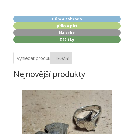
Dům a zahrada
Jídlo a pití
Na sebe
Zážitky
Hledání
Nejnovější produkty