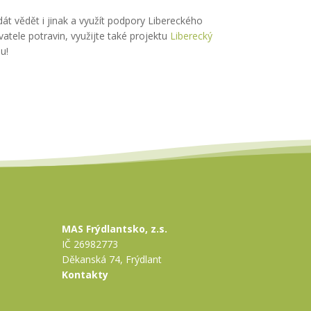
át vědět i jinak a využít podpory Libereckého
atele potravin, využijte také projektu
Liberecký
u!
MAS Frýdlantsko, z.s.
IČ 26982773
Děkanská 74, Frýdlant
Kontakty