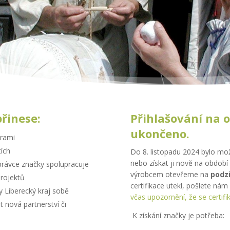
řinese:
Přihlašování na o
ukončeno.
orami
ích
Do 8. listopadu 2024 bylo mož
nebo získat ji nově na období 
správce značky spolupracuje
výrobcem otevřeme na
podz
projektů
certifikace utekl, pošlete nám
 Liberecký kraj sobě
včas upozornění, že se certifik
t nová partnerství či
K získání značky je potřeba: