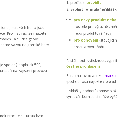
pročíst si
pravidla
vyplnit formulář přihlášk
pro nový produkt neb
nositelé pro výrazně změ
gionu Jizerských hor a jsou
e. Pro inspiraci se můžete
nebo produktové řady)
adiční, ale i designové.
pro obnovení
(stávající
dáme vazbu na Jizerské hory.
produktovou řadu)
2. stáhnout, vytisknout, vypln
 je spojený poplatek 500,-
čestné prohlášení
nákladů na zajištění provozu
3. na mailovou adresu
market
(podrobnosti najdete v pravidl
Přihlášky hodnotí komise slož
výrobců. Komise si může vyžá
polupracuje s Turistickým