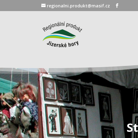
regionalni.produkt@masif.cz
S