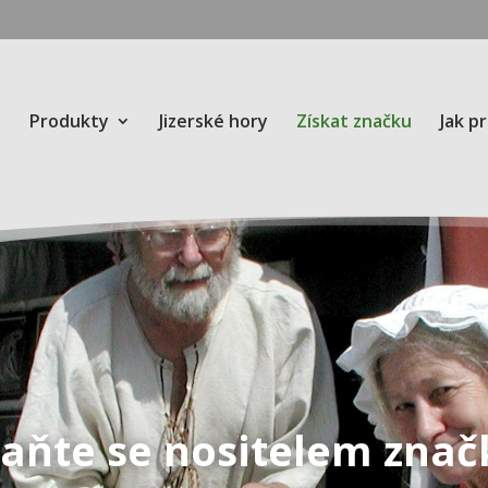
Produkty
Jizerské hory
Získat značku
Jak p
taňte se nositelem znač