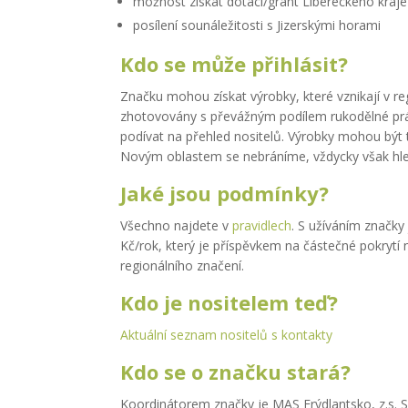
možnost získat dotaci/grant Libereckého kraje
posílení sounáležitosti s Jizerskými horami
Kdo se může přihlásit?
Značku mohou získat výrobky, které vznikají v re
zhotovovány s převážným podílem rukodělné prác
podívat na přehled nositelů. Výrobky mohou být tr
Novým oblastem se nebráníme, vždycky však hle
Jaké jsou podmínky?
Všechno najdete v
pravidlech
. S užíváním značky
Kč/rok, který je příspěvkem na částečné pokrytí 
regionálního značení.
Kdo je nositelem teď?
Aktuální seznam nositelů s kontakty
Kdo se o značku stará?
Koordinátorem značky je MAS Frýdlantsko, z.s. S