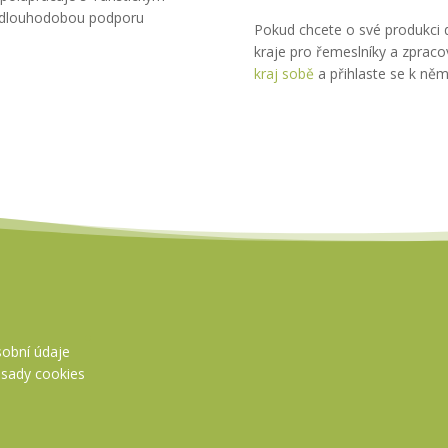
a dlouhodobou podporu
Pokud chcete o své produkci d
kraje pro řemeslníky a zpracov
kraj sobě
a přihlaste se k něm
obní údaje
sady cookies