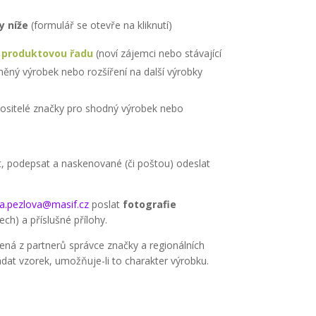
y níže
(formulář se otevře na kliknutí)
o produktovou řadu
(noví zájemci nebo stávající
něný výrobek nebo rozšíření na další výrobky
 nositelé značky pro shodný výrobek nebo
it, podepsat a naskenované (či poštou) odeslat
a.pezlova@masif.cz
poslat
fotografie
ech) a příslušné přílohy.
ená z partnerů správce značky a regionálních
dat vzorek, umožňuje-li to charakter výrobku.