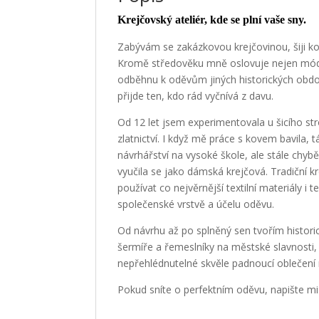
Krejčovský ateliér, kde se plní vaše sny.
Zabývám se zakázkovou krejčovinou, šiji ko
Kromě středověku mně oslovuje nejen móda z č
odběhnu k oděvům jiných historických období 
přijde ten, kdo rád vyčnívá z davu.
Od 12 let jsem experimentovala u šicího str
zlatnictví. I když mě práce s kovem bavila, 
návrhářství na vysoké škole, ale stále chybě
vyučila se jako dámská krejčová. Tradiční k
používat co nejvěrnější textilní materiály 
společenské vrstvě a účelu oděvu.
Od návrhu až po splněný sen tvořím historick
šermíře a řemeslníky na městské slavnosti, 
nepřehlédnutelné skvěle padnoucí oblečení n
Pokud sníte o perfektním oděvu, napište mi