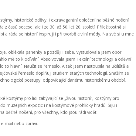
stýmy, historické oděvy, i extravagantní oblečení na běžné nošení.
asů secese, ale i ze 30. až 50. let 20. století. Příležitostně si
a ráda se historií inspiruji i při tvorbě civilní módy. Na své si u mne
oje, oblékala panenky a později i sebe. Vystudovala jsem obor
táhlo mě to k odívání. Absolvovala jsem Textilní technologii a oděvní
lo to hlavní. Naučit se řemeslo. A tak jsem nastoupila na učiliště a
rejčovské řemeslo doplňuji studiem starých technologií. Snažím se
i technologické postupy, odpovídající danému historickému období,
é kostýmy pro lidi zabývající se „živou historií“, kostýmy pro
do muzejních expozic i na kostýmové prohlídky hradů. Šiju i
a běžné nošení, pro všechny, kdo jsou rádi vidět.
 e-mail nebo zprávu.