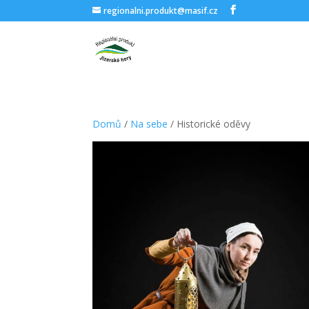
regionalni.produkt@masif.cz
Domů
/
Na sebe
/ Historické oděvy