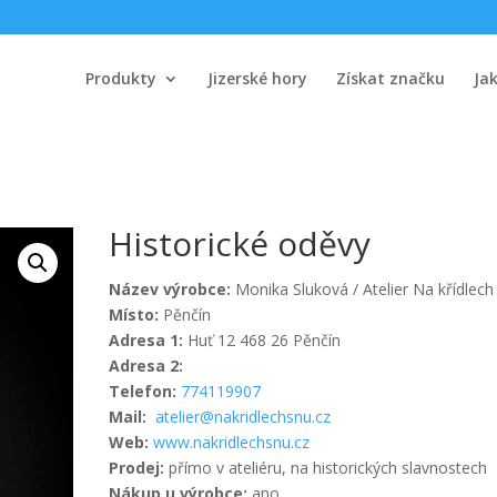
Produkty
Jizerské hory
Získat značku
Ja
Historické oděvy
Název výrobce:
Monika Sluková / Atelier Na křídlech
Místo:
Pěnčín
Adresa 1:
Huť 12 468 26 Pěnčín
Adresa 2:
Telefon:
774119907
Mail:
atelier@nakridlechsnu.cz
Web:
www.nakridlechsnu.cz
Prodej:
přímo v ateliéru, na historických slavnostech
Nákup u výrobce:
ano