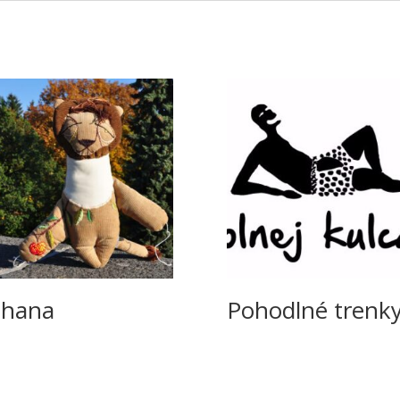
ohana
Pohodlné trenk