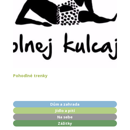
Pohodlné trenky
Dům a zahrada
Jídlo a pití
Na sebe
Zážitky