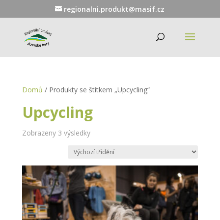
regionalni.produkt@masif.cz
Domů
/ Produkty se štítkem „Upcycling“
Upcycling
Zobrazeny 3 výsledky