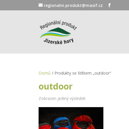
regionalni.produkt@masif.cz
Domů
/ Produkty se štítkem „outdoor“
outdoor
Zobrazen jediný výsledek