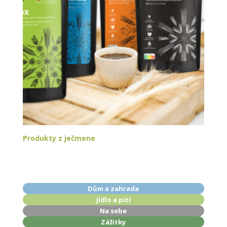
Produkty z ječmene
Dům a zahrada
Jídlo a pití
Na sebe
Zážitky