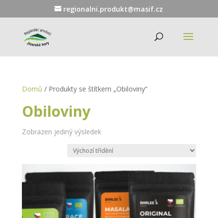
regionalni.produkt@masif.cz
Domů
/ Produkty se štítkem „Obiloviny“
Obiloviny
Zobrazen jediný výsledek