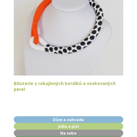
Bižuterie z rokajlových korálků a voskovaných
perel
Dům a zahrada
Jídlo a pití
Na sebe