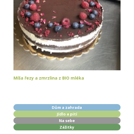
Míša řezy a zmrzlina z BIO mléka
Dům a zahrada
Jídlo a pití
Na sebe
Zážitky