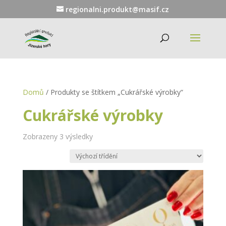
regionalni.produkt@masif.cz
Domů
/ Produkty se štítkem „Cukrářské výrobky“
Cukrářské výrobky
Zobrazeny 3 výsledky