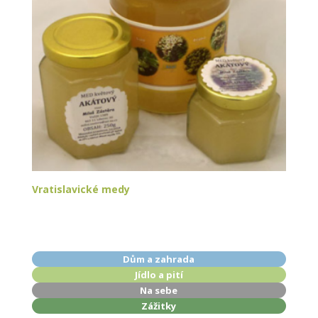
Vratislavické medy
Dům a zahrada
Jídlo a pití
Na sebe
Zážitky