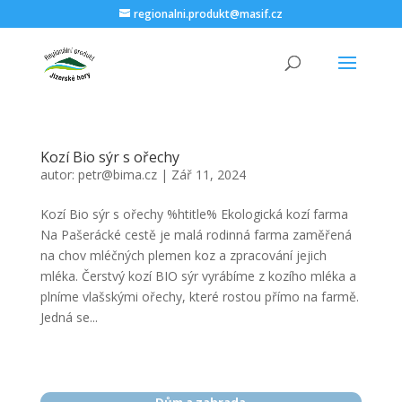
regionalni.produkt@masif.cz
Kozí Bio sýr s ořechy
autor:
petr@bima.cz
|
Zář 11, 2024
Kozí Bio sýr s ořechy %htitle% Ekologická kozí farma
Na Pašerácké cestě je malá rodinná farma zaměřená
na chov mléčných plemen koz a zpracování jejich
mléka. Čerstvý kozí BIO sýr vyrábíme z kozího mléka a
plníme vlašskými ořechy, které rostou přímo na farmě.
Jedná se...