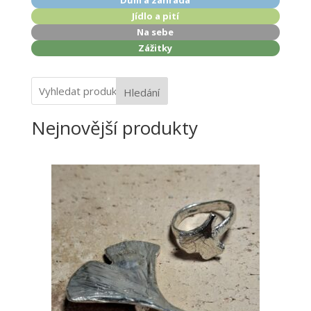
Dům a zahrada
Jídlo a pití
Na sebe
Zážitky
Hledání
Nejnovější produkty