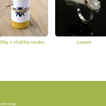
íčky z včelího vosku
Lesem
obní údaje