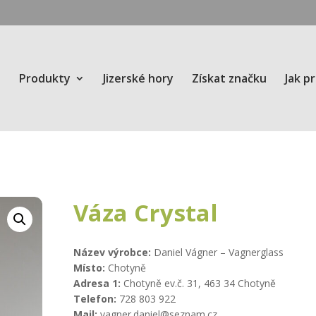
Produkty
Jizerské hory
Získat značku
Jak p
Váza Crystal
Název výrobce:
Daniel Vágner – Vagnerglass
Místo:
Chotyně
Adresa 1:
Chotyně ev.č. 31, 463 34 Chotyně
Telefon:
728 803 922
Mail:
vagner.daniel@seznam.cz