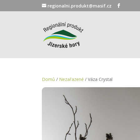
regionalni.produkt@masif.cz
Domů
/
Nezařazené
/ Váza Crystal