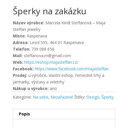
Šperky na zakázku
Název výrobce:
Marcela Kindl Steffanová – Maja
Steffan jewelry
Místo:
Raspenava
Adresa:
Lesní 595, 464 01 Raspenava
Telefon:
739 088 656
Mail:
steffanova.m@gmail.com
Web:
https://eshop.majasteffan.cz/
Facebook:
https://www.facebook.com/majasteffan
Prodej:
u výrobce, vlastní eshop, řemeslné trhy a
jarmarky, výstavy a veletrhy
Nákup u výrobce:
ano
Kategorie:
Na sebe
,
Nezařazené
Štítky:
Design
,
Šperky
Popis