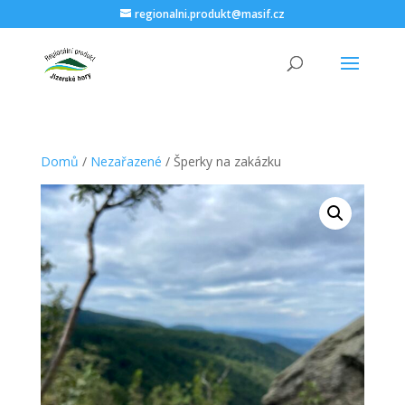
regionalni.produkt@masif.cz
Domů
/
Nezařazené
/ Šperky na zakázku