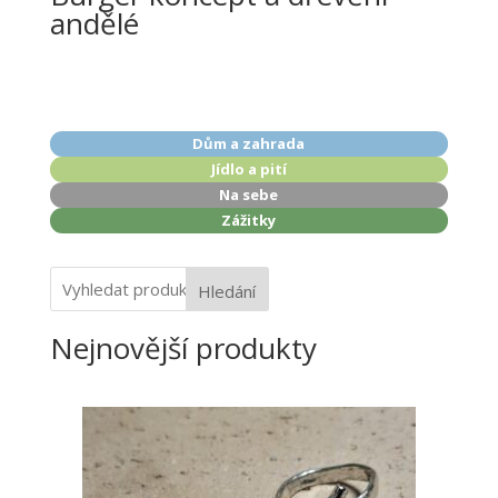
andělé
Dům a zahrada
Jídlo a pití
Na sebe
Zážitky
Hledání
Nejnovější produkty