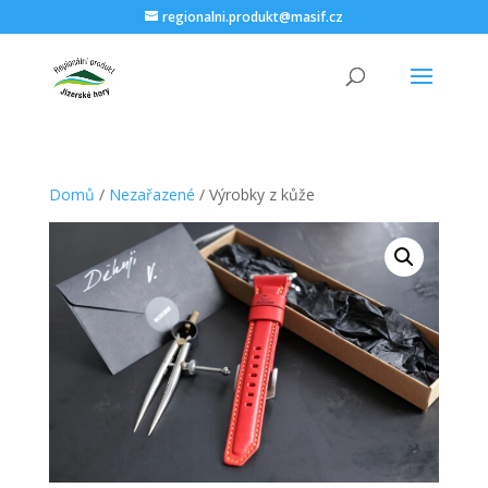
regionalni.produkt@masif.cz
Domů
/
Nezařazené
/ Výrobky z kůže