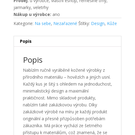
Prodej:
u výrobce, vlastní eshop, řemeslné trhy,
jarmarky, veletrhy
Nákup u výrobce:
ano
Kategorie:
Na sebe
,
Nezařazené
Štítky:
Design
,
Kůže
Popis
Popis
Nabízím ručně vyráběné kožené výrobky z
přírodního materiálu – hovězích a jiných usní.
Každý kus je šitý s ohledem na jednoduchost,
minimalistický design a maximální
praktičnost. Mimo skladové produkty,
nabízím také zakázkovou výrobu. Díky
zakázkové výrobě na míru je každý produkt
originální a přesně přizpůsoben potřebám
zákazníka. Má práce vychází ze šetrného
přístupu k materiálům, což znamená, že se