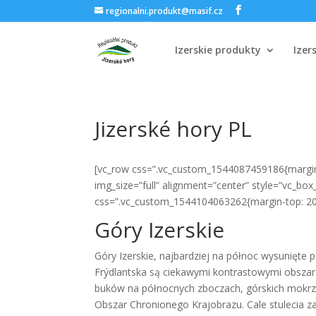
regionalni.produkt@masif.cz
Izerskie produkty
Izer
Jizerské hory PL
[vc_row css=”.vc_custom_1544087459186{margin-
img_size=”full” alignment=”center” style=”vc_bo
css=”.vc_custom_1544104063262{margin-top: 20p
Góry Izerskie
Góry Izerskie, najbardziej na północ wysunięte 
Frýdlantska są ciekawymi kontrastowymi obszara
buków na północnych zboczach, górskich mokrzad
Obszar Chronionego Krajobrazu. Cale stulecia 