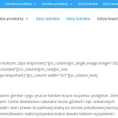
Izerskie produkty
Izerskie produkty
Góry Izerskie
Góry Izer
skie produkty
Góry Izerskie
Góry Izerskie
Gdzie kupić
bottom: 20px !important;}”][vc_column][vc_single_image image=”29
x_rounded”][/vc_column][/vc_row][vc_row
x !important;}”][vc_column width=”2/3″][vc_column_text]
pasmo górskie i jego jeszcze bardzie leżące na północ podgórze- Zie
mi. Cenne dziedzictwo naturalne lasów górskich i łąk, unikatowych
eł i skał i prawie że parkowej krainy po stronie południowej tworzą
zamieszkiwana i wykorzystywana kraina dawała ludziom wyżywienie i