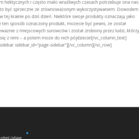
zym hektycznych i często mało wrażliwych czasach potrzebuje ona nas
musi to być sprzeczne ze zrównoważonym wykorzystywaniem. Dowodem
w tej krainie po dziś dzień. Niektóre swoje produkty oznaczają jako
e w ten sposób oznaczony produkt, możecie być pewni, że został
ważnie z miejscowych surowców i został zrobiony przez ludzi, którzy
e się z nimi – a potem może do nich pójdziecie![/vc_column_text]
sidebar sidebar_id=”page-sidebar”][/vc_column][/vc_row]
obní údaje