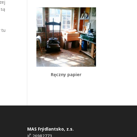
zej
 są
 tu
Ręczny papier
MAS Frýdlantsko, z.s.
IČ 26982773