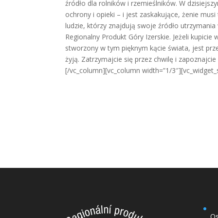
źródło dla rolników i rzemieślników. W dzisiejs
ochrony i opieki – i jest zaskakujące, żenie 
ludzie, którzy znajdują swoje źródło utrzymania 
Regionalny Produkt Góry Izerskie. Jeżeli kupici
stworzony w tym pięknym kącie świata, jest prze
żyją. Zatrzymajcie się przez chwilę i zapoznajci
[/vc_column][vc_column width=”1/3″][vc_widget_
Os