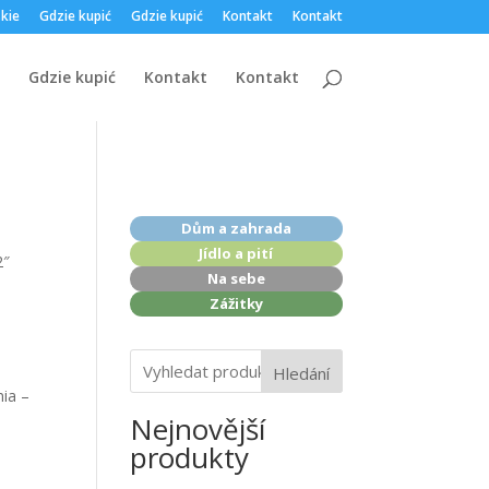
skie
Gdzie kupić
Gdzie kupić
Kontakt
Kontakt
Gdzie kupić
Kontakt
Kontakt
Dům a zahrada
Jídlo a pití
2″
Na sebe
Zážitky
Hledání
mia –
Nejnovější
produkty