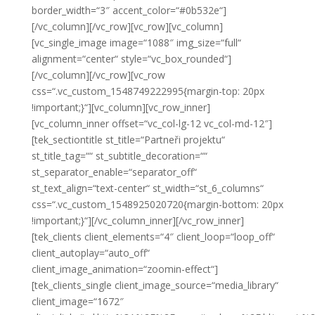
border_width=“3″ accent_color=“#0b532e“]
[/vc_column][/vc_row][vc_row][vc_column]
[vc_single_image image=“1088″ img_size=“full“
alignment=“center“ style=“vc_box_rounded“]
[/vc_column][/vc_row][vc_row
css=“.vc_custom_1548749222995{margin-top: 20px
!important;}“][vc_column][vc_row_inner]
[vc_column_inner offset=“vc_col-lg-12 vc_col-md-12″]
[tek_sectiontitle st_title=“Partneři projektu“
st_title_tag=““ st_subtitle_decoration=““
st_separator_enable=“separator_off“
st_text_align=“text-center“ st_width=“st_6_columns“
css=“.vc_custom_1548925020720{margin-bottom: 20px
!important;}“][/vc_column_inner][/vc_row_inner]
[tek_clients client_elements=“4″ client_loop=“loop_off“
client_autoplay=“auto_off“
client_image_animation=“zoomin-effect“]
[tek_clients_single client_image_source=“media_library“
client_image=“1672″