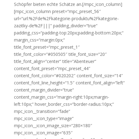
Schöpfer bieten echte Schätze an.[/mpc_icon_column]
[mpc_icon_column preset=“mpc_preset_56″
url=“url:%2Fde%2Fkategorie-produktu%2Fkategorie-
zazitky-de%2F|||“ padding_divider=“true“
padding_css=“padding-top:20px;padding-bottom:20px;“
margin_css=“margin:0px;“
title_font_preset=“mpc_preset_1″
title_font_color=“#050505″ title_font_size=“20″
title_font_align=“center“ title=“Abenteuer“
content_font_preset=“mpc_preset_44″
content_font_color=“#020202″ content_font_size=“14″
content_font_line_height=“1.5″ content_font_align=“left“
content_margin_divider=“true“
content_margin_css=“margin-right:10px;margin-
left:10px;“ hover_border_css=“border-radius:10px;“
mpc_icon__transition=“fade“
mpc_icon__icon_type=“image“
mpc_icon__icon_image_size=“280×180″
mpc_icon__icon_image=“635″