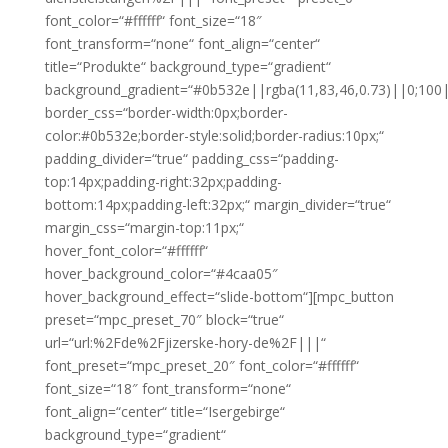
font_color=“#ffffff“ font_size=“18″
font_transform=“none“ font_align=“center“
title=“Produkte“ background_type=“gradient“
background_gradient=“#0b532e||rgba(11,83,46,0.73)||0;100|
border_css=“border-width:0px;border-
color:#0b532e;border-style:solid;border-radius:10px;“
padding_divider=“true“ padding_css=“padding-
top:14px;padding-right:32px;padding-
bottom:14px;padding-left:32px;“ margin_divider=“true“
margin_css=“margin-top:11px;“
hover_font_color=“#ffffff“
hover_background_color=“#4caa05″
hover_background_effect=“slide-bottom“][mpc_button
preset=“mpc_preset_70″ block=“true“
url=“url:%2Fde%2Fjizerske-hory-de%2F|||“
font_preset=“mpc_preset_20″ font_color=“#ffffff“
font_size=“18″ font_transform=“none“
font_align=“center“ title=“Isergebirge“
background_type=“gradient“