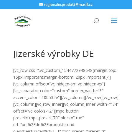
regionalni.produkt@masif.cz
Jizerské výrobky DE
[vc_row css=“.vc_custom_1544772948648{margin-top:
15px !important;margin-bottom: 20px !important;}“]
[vc_column offset=“vc_hidden-sm vc_hidden-xs“]
[vc_separator color=“custom“ border_width=“3″
accent_color=“#0b532e“][/vc_column][/vc_row][vc_row]
[vc_column][vc_row_inner][vc_column_inner width=“1/4″
offset=“vc_col-xs-12″][mpc_button
preset=“mpc_preset_70″ block=“true“
url=“url:%2Fde%2Fprodukte-und-
dienstleistungen%2F|||“ font_preset=“preset_0″