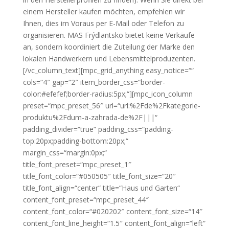
einem Hersteller kaufen möchten, empfehlen wir
Ihnen, dies im Voraus per E-Mail oder Telefon zu
organisieren. MAS Frýdlantsko bietet keine Verkäufe
an, sondern koordiniert die Zuteilung der Marke den
lokalen Handwerkern und Lebensmittelproduzenten.
[/vc_column_text][mpc_grid_anything easy_notice=““
cols=“4″ gap=“2″ item_border_css=“border-
color:#efefef;border-radius:5px;“][mpc_icon_column
preset=“mpc_preset_56″ url=“url:%2Fde%2Fkategorie-
produktu%2Fdum-a-zahrada-de%2F|||“
padding_divider=“true“ padding_css=“padding-
top:20px;padding-bottom:20px;“
margin_css=“margin:0px;“
title_font_preset=“mpc_preset_1″
title_font_color=“#050505″ title_font_size=“20″
title_font_align=“center“ title=“Haus und Garten“
content_font_preset=“mpc_preset_44″
content_font_color=“#020202″ content_font_size=“14″
content_font_line_height=“1.5″ content_font_align=“left“