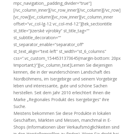
mpc_navigation__padding_divider=“true“]
[/vc_column_inner][/vc_row_inner][/vc_column][/vc_row]
[vc_row][vc_column][vc_row_inner][vc_column_inner
offset=“vc_col-lg-12 vc_col-md-12″][tek_sectiontitle
st_title=“Jizerské výrobky“ st_title_tag=““
st_subtitle_decoration=““
st_separator_enable=“separator_off“
st_text_align=“text-left“ st_width=“st_6_columns“
css=“.vc_custom_1544531373645{margin-bottom: 20px
!important;}“][vc_column_text]Lernen Sie diejenigen
kennen, die in der wunderschönen Landschaft des
Nordböhmens, im Isergebirge und seinem Vorgebirge
leben und interessante, gute und schöne Sachen
herstellen. Seit dem Jahr 2010 erleichtert Ihnen die
Marke „Regionales Produkt des Isergebirges“ ihre
Suche.
Meistens bekommen Sie diese Produkte in lokalen
Geschäften, Märkten und Messen, manchmal in E-
Shops (Informationen über Verkaufsmöglichkeiten sind
in den Herstellerprofilen zu finden). Wenn Sie direkt bei