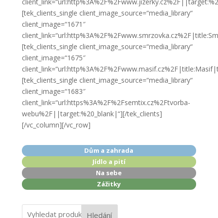
client_link=“url:http%3A%2F%2Fwww.jizerky.cz%2F||target:%2
[tek_clients_single client_image_source=“media_library“
client_image=“1671″
client_link=“url:http%3A%2F%2Fwww.smrzovka.cz%2F|title:
[tek_clients_single client_image_source=“media_library“
client_image=“1675″
client_link=“url:http%3A%2F%2Fwww.masif.cz%2F|title:Masif|
[tek_clients_single client_image_source=“media_library“
client_image=“1683″
client_link=“url:https%3A%2F%2Fsemtix.cz%2Ftvorba-
webu%2F||target:%20_blank|“][/tek_clients]
[/vc_column][/vc_row]
Dům a zahrada
Jídlo a pití
Na sebe
Zážitky
Hledání