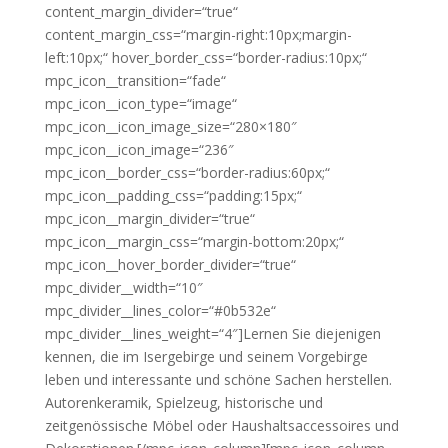
content_margin_divider=“true“
content_margin_css=“margin-right:10px;margin-
left:10px;“ hover_border_css=“border-radius:10px;“
mpc_icon__transition=“fade“
mpc_icon__icon_type=“image“
mpc_icon__icon_image_size=“280×180″
mpc_icon__icon_image=“236″
mpc_icon__border_css=“border-radius:60px;“
mpc_icon__padding_css=“padding:15px;“
mpc_icon__margin_divider=“true“
mpc_icon__margin_css=“margin-bottom:20px;“
mpc_icon__hover_border_divider=“true“
mpc_divider__width=“10″
mpc_divider__lines_color=“#0b532e“
mpc_divider__lines_weight=“4″]Lernen Sie diejenigen
kennen, die im Isergebirge und seinem Vorgebirge
leben und interessante und schöne Sachen herstellen.
Autorenkeramik, Spielzeug, historische und
zeitgenössische Möbel oder Haushaltsaccessoires und