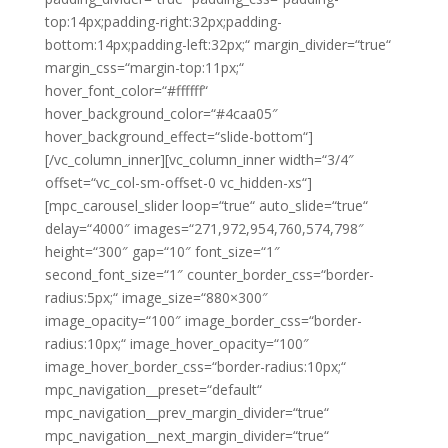
top:14px;padding-right:32px;padding-
bottom:14px;padding-left:32px;“ margin_divider=“true“
margin_css=“margin-top:11px;“
hover_font_color=“#ffffff“
hover_background_color=“#4caa05″
hover_background_effect=“slide-bottom“]
[/vc_column_inner][vc_column_inner width=“3/4″
offset=“vc_col-sm-offset-0 vc_hidden-xs“]
[mpc_carousel_slider loop=“true“ auto_slide=“true“
delay=“4000″ images=“271,972,954,760,574,798″
height=“300″ gap=“10″ font_size=“1″
second_font_size=“1″ counter_border_css=“border-
radius:5px;“ image_size=“880×300″
image_opacity=“100″ image_border_css=“border-
radius:10px;“ image_hover_opacity=“100″
image_hover_border_css=“border-radius:10px;“
mpc_navigation__preset=“default“
mpc_navigation__prev_margin_divider=“true“
mpc_navigation__next_margin_divider=“true“