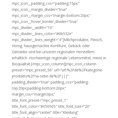
mpc_icon__padding_css=“padding:15px;“
mpc_icon__margin_divider=“true“
mpc_icon__margin_css=“margin-bottom:20px;“
mpc_icon__hover_border_divider=“true“
mpc_divider__width=“10″
mpc_divider__lines_color=“#0b532e“
mpc_divider__lines_weight=“4″]Milchprodukte, Fleisch,
Honig, hausgemachte Konfitüre, Gebäck oder
Getränke sind bei unseren regionalen Herstellern
erhältlich. Hochwertige regionale Lebensmittel, meist in
Bioqualität.[/mpc_icon_column][mpc_icon_column
preset=“mpc_preset_56″ url=“url:%2Fde%2Fkategorie-
produktu%2Fna-sebe-de%2F|||“
padding_divider=“true“ padding_css=“padding-
top:20px;padding-bottom:20px;“
margin_css=“margin:0px;“
title_font_preset=“mpc_preset_1″
title_font_color=“#050505″ title_font_size=“20″
title_font_align=“center“ title=“Kleidung“