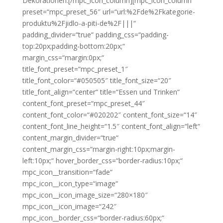
Dekorationen.[/mpc_icon_column][mpc_icon_column
preset=“mpc_preset_56″ url=“url:%2Fde%2Fkategorie-
produktu%2Fjidlo-a-piti-de%2F|||“
padding_divider=“true“ padding_css=“padding-
top:20px;padding-bottom:20px;“
margin_css=“margin:0px;“
title_font_preset=“mpc_preset_1″
title_font_color=“#050505″ title_font_size=“20″
title_font_align=“center“ title=“Essen und Trinken“
content_font_preset=“mpc_preset_44″
content_font_color=“#020202″ content_font_size=“14″
content_font_line_height=“1.5″ content_font_align=“left“
content_margin_divider=“true“
content_margin_css=“margin-right:10px;margin-
left:10px;“ hover_border_css=“border-radius:10px;“
mpc_icon__transition=“fade“
mpc_icon__icon_type=“image“
mpc_icon__icon_image_size=“280×180″
mpc_icon__icon_image=“242″
mpc_icon__border_css=“border-radius:60px;“