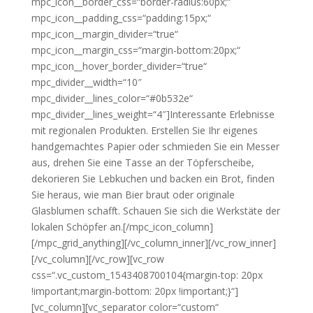
mpc_icon__border_css=“border-radius:60px;“
mpc_icon__padding_css=“padding:15px;“
mpc_icon__margin_divider=“true“
mpc_icon__margin_css=“margin-bottom:20px;“
mpc_icon__hover_border_divider=“true“
mpc_divider__width=“10″
mpc_divider__lines_color=“#0b532e“
mpc_divider__lines_weight=“4″]Interessante Erlebnisse
mit regionalen Produkten. Erstellen Sie Ihr eigenes
handgemachtes Papier oder schmieden Sie ein Messer
aus, drehen Sie eine Tasse an der Töpferscheibe,
dekorieren Sie Lebkuchen und backen ein Brot, finden
Sie heraus, wie man Bier braut oder originale
Glasblumen schafft. Schauen Sie sich die Werkstäte der
lokalen Schöpfer an.[/mpc_icon_column]
[/mpc_grid_anything][/vc_column_inner][/vc_row_inner]
[/vc_column][/vc_row][vc_row
css=“.vc_custom_1543408700104{margin-top: 20px
!important;margin-bottom: 20px !important;}“]
[vc_column][vc_separator color=“custom“