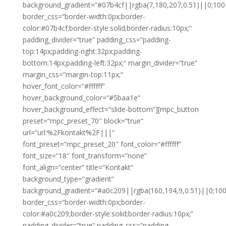
background_gradient=“#07b4cf||rgba(7,180,207,0.51)||0;100
border_css=“border-width:0px;border-
color:#07b4cf;border-style:solid;border-radius:10px;“
padding_divider=“true“ padding_css=“padding-
top:14px;padding-right:32px;padding-
bottom:14px;padding-left:32px;“ margin_divider=“true“
margin_css=“margin-top:11px;“
hover_font_color=“#ffffff“
hover_background_color=“#5baa1e“
hover_background_effect=“slide-bottom“][mpc_button
preset=“mpc_preset_70″ block=“true“
url=“url:%2Fkontakt%2F|||“
font_preset=“mpc_preset_20″ font_color=“#ffffff“
font_size=“18″ font_transform=“none“
font_align=“center“ title=“Kontakt“
background_type=“gradient“
background_gradient=“#a0c209||rgba(160,194,9,0.51)||0;100
border_css=“border-width:0px;border-
color:#a0c209;border-style:solid;border-radius:10px;“
padding_divider=“true“ padding_css=“padding-