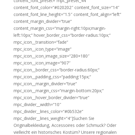
content_font_preset=“mpc_preset_44″
content_font_color=“#020202″ content_font_size=“14″
content_font_line_height=“1.5″ content_font_align=“left“
content_margin_divider=“true“
content_margin_css=“margin-right:10px;margin-
left:10px;“ hover_border_css=“border-radius:10px;“
mpc_icon__transition=“fade“
mpc_icon__icon_type=“image“
mpc_icon__icon_image_size=“280×180″
mpc_icon__icon_image=“907″
mpc_icon__border_css=“border-radius:60px;“
mpc_icon__padding_css=“padding:15px;“
mpc_icon__margin_divider=“true“
mpc_icon__margin_css=“margin-bottom:20px;“
mpc_icon__hover_border_divider=“true“
mpc_divider__width=“10″
mpc_divider__lines_color=“#0b532e“
mpc_divider__lines_weight=“4″]Suchen Sie
Originalbekleidung, Accessoires oder Schmuck? Oder
vielleicht ein historisches Kostüm? Unsere regionalen