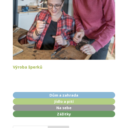
Výroba šperků
Dům a zahrada
Jídlo a pití
Na sebe
Zážitky