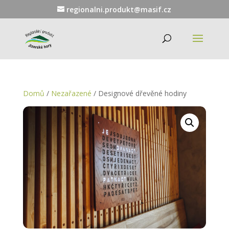
regionalni.produkt@masif.cz
Domů
/
Nezařazené
/ Designové dřevěné hodiny