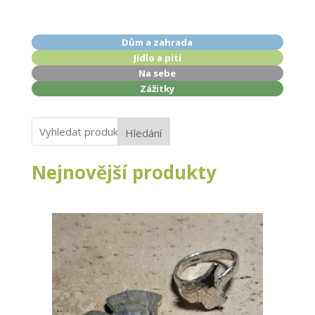
Dům a zahrada
Jídlo a pití
Na sebe
Zážitky
Hledání
Nejnovější produkty