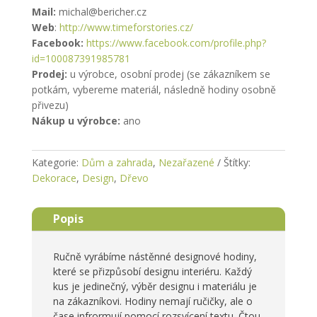
Mail:
michal@bericher.cz
Web
:
http://www.timeforstories.cz/
Facebook:
https://www.facebook.com/profile.php?
id=100087391985781
Prodej:
u výrobce, osobní prodej (se zákazníkem se
potkám, vybereme materiál, následně hodiny osobně
přivezu)
Nákup u výrobce:
ano
Kategorie:
Dům a zahrada
,
Nezařazené
Štítky:
Dekorace
,
Design
,
Dřevo
Popis
Ručně vyrábíme nástěnné designové hodiny,
které se přizpůsobí designu interiéru. Každý
kus je jedinečný, výběr designu i materiálu je
na zákazníkovi. Hodiny nemají ručičky, ale o
čase infrormují pomocí rozsvícení textu. Čtou