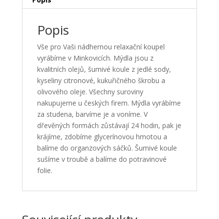
Popis
Vše pro Vaši nádhernou relaxační koupel
vyrábíme v Minkovicích. Mýdla jsou z
kvalitních olejů, šumivé koule z jedlé sody,
kyseliny citronové, kukuřičného škrobu a
olivového oleje. Všechny suroviny
nakupujeme u českých firem. Mýdla vyrábíme
za studena, barvíme je a voníme. V
dřevěných formách zůstávají 24 hodin, pak je
krájíme, zdobíme glycerínovou hmotou a
balíme do organzových sáčků. Šumivé koule
sušíme v troubě a balíme do potravinové
folie.