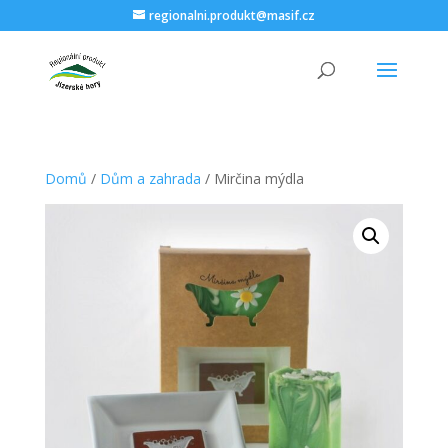
regionalni.produkt@masif.cz
Domů
/
Dům a zahrada
/ Mirčina mýdla