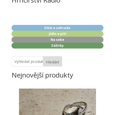
Hrnčířství Rádlo
Dům a zahrada
Jídlo a pití
Na sebe
Zážitky
Hledání
Nejnovější produkty