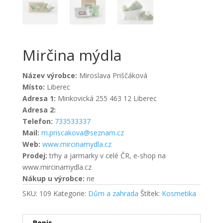
Mirčina mýdla
Název výrobce:
Miroslava Priščáková
Místo:
Liberec
Adresa 1:
Minkovická 255 463 12 Liberec
Adresa 2:
Telefon:
733533337
Mail:
m.priscakova@seznam.cz
Web:
www.mircinamydla.cz
Prodej:
trhy a jarmarky v celé ČR, e-shop na
www.mircinamydla.cz
Nákup u výrobce:
ne
SKU:
109
Kategorie:
Dům a zahrada
Štítek:
Kosmetika
Popis