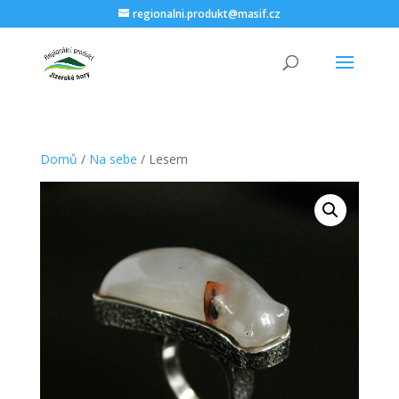
regionalni.produkt@masif.cz
Domů
/
Na sebe
/ Lesem