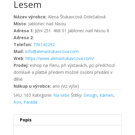
Lesem
Název výrobce:
Alena Štukavcová Doležalová
Místo:
Jablonec nad Nisou
Adresa 1:
Jižní 251 468 01 Jablonec nad Nisou 8
Adresa 2:
Telefon:
736142292
Mail:
info@alenastukavcova.com
Web:
https://www.alenastukavcova.com/
Prodej:
eshop na Fleru, při výstavách, po předchozí
domluvě a platbě předem možné osobní předání v
dílně
Nákup u výrobce:
ano (viz výše)
SKU:
163
Kategorie:
Na sebe
Štítky:
Design
,
Kámen
,
Kov
,
Paráda
Popis