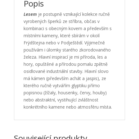
Popis
Lesem
je postupně vznikající kolekce ručně
vyrobených šperků ze stříbra, občas v
kombinaci s obecným kovem a především s
místními kameny, které sbírám v okolí
Frýdštejna nebo v Podještědí. Výjimečně
používám i úlomky starého zkorodovaného
železa. Hlavní inspirací je mi příroda, les a
hory, opuštěné a přírodou pomalu zpětně
osidlované industriální stavby. Hlavní slovo
má kámen (především achát a jaspis), ze
kterého ručně vytvářím glyptiku přímo
popisnou (žížaly, housenky, červy, houby)
nebo abstraktní, vystihující zvláštnost
konkrétního kamene nebo atmosféru místa.
Související produkty