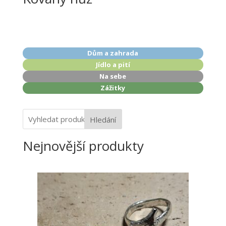
Dům a zahrada
Jídlo a pití
Na sebe
Zážitky
Hledání
Nejnovější produkty