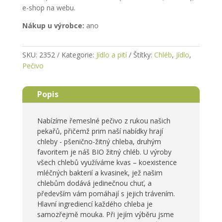
e-shop na webu.
Nákup u výrobce:
ano
SKU:
2352
Kategorie:
Jídlo a pití
Štítky:
Chléb
,
Jídlo
,
Pečivo
Popis
Nabízíme řemeslné pečivo z rukou našich
pekařů, přičemž prim naší nabídky hrají
chleby - pšenično-žitný chleba, druhým
favoritem je náš BIO žitný chléb. U výroby
všech chlebů využíváme kvas – koexistence
mléčných bakterií a kvasinek, jež našim
chlebům dodává jedinečnou chuť, a
především vám pomáhají s jejich trávením.
Hlavní ingrediencí každého chleba je
samozřejmě mouka. Při jejím výběru jsme