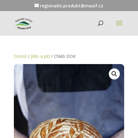
regionalni.produkt@masif.cz
Domů
/
Jídlo a pití
/ Chléb DOK