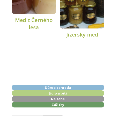
Med z Černého
lesa
Jizerský med
Dům a zahrada
Jídlo a pití
Na sebe
Zážitky