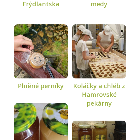
Frýdlantska
medy
Plněné perníky
Koláčky a chléb z
Hamrovské
pekárny