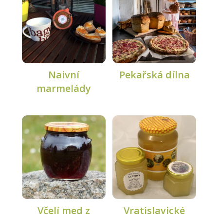
Naivní
Pekařská dílna
marmelády
Včelí med z
Vratislavické