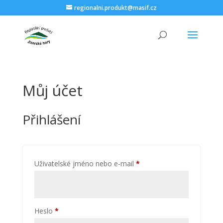
regionalni.produkt@masif.cz
Můj účet
Přihlášení
Povinné
Uživatelské jméno nebo e-mail
*
Povinné
Heslo
*