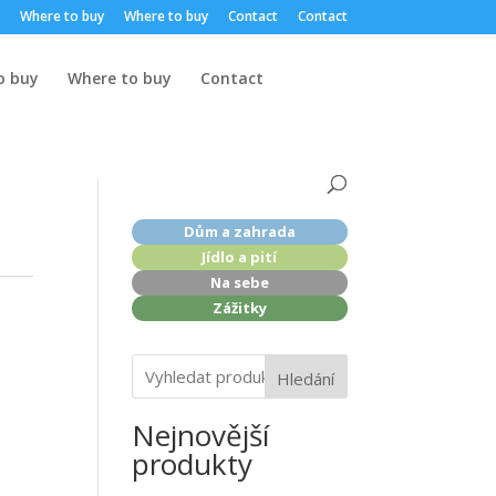
Where to buy
Where to buy
Contact
Contact
o buy
Where to buy
Contact
Dům a zahrada
Jídlo a pití
Na sebe
Zážitky
Hledání
Nejnovější
produkty