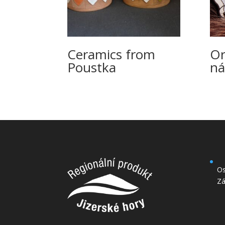
Ceramics from
Or
Poustka
ná
Os
Zá