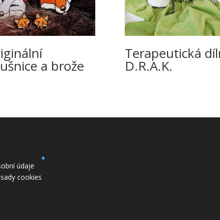
iginální
Terapeutická dí
ušnice a brože
D.R.A.K.
obní údaje
sady cookies