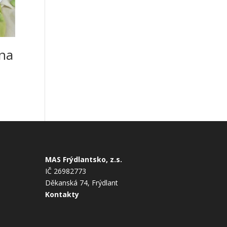
lna
MAS Frýdlantsko, z.s.
IČ 26982773
Děkanská 74, Frýdlant
Kontakty