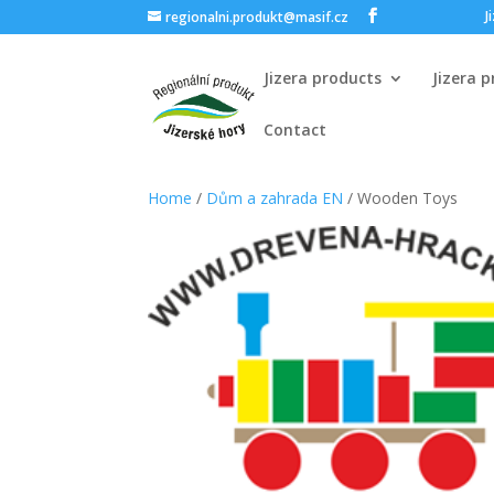
J
regionalni.produkt@masif.cz
Jizera products
Jizera 
Contact
Home
/
Dům a zahrada EN
/ Wooden Toys